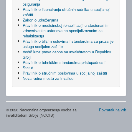
osiguranja
Pravilnik o licenciranju stručnih radnika u socijalnoj
zaštiti
Zakon o udruženjima
Pravilnik o medicinskoj rehabilitaciji u stacionarnim
zdravstvenim ustanovama specijalizovanim za
rehabilitaciju
Pravilnik o bližim uslovima i standardima za pružanje
usluga socijalne zaštite
Vodič kroz prava osoba sa invaliditetom u Republici
Srbiji
Pravilnik o tehničkim standardima pristupačnosti
Statut
Pravilnik o stručnim poslovima u socijalnoj zaštiti
Nova radna mesta za invalide
© 2026 Nacionalna organizacija osoba sa
Povratak na vrh
invaliditetom Srbije (NOOIS)