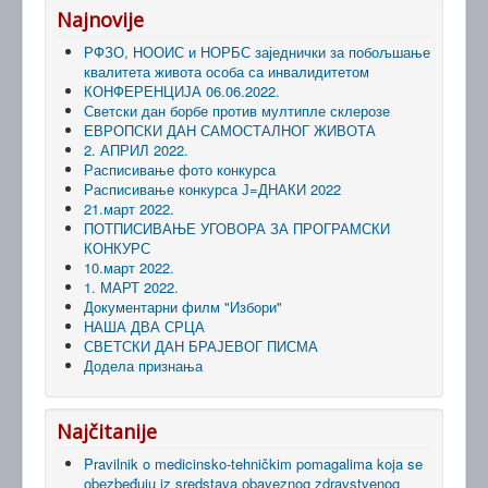
Najnovije
РФЗО, НООИС и НОРБС заједнички за побољшање
квалитета живота особа са инвалидитетом
КОНФЕРЕНЦИЈА 06.06.2022.
Светски дан борбе против мултипле склерозе
ЕВРОПСКИ ДАН САМОСТАЛНОГ ЖИВОТА
2. АПРИЛ 2022.
Расписивање фото конкурса
Расписивање конкурса Ј=ДНАКИ 2022
21.март 2022.
ПОТПИСИВАЊЕ УГОВОРА ЗА ПРОГРАМСКИ
КОНКУРС
10.март 2022.
1. МАРТ 2022.
Документарни филм "Избори"
НАША ДВА СРЦА
СВЕТСКИ ДАН БРАЈЕВОГ ПИСМА
Додела признања
Najčitanije
Pravilnik o medicinsko-tehničkim pomagalima koja se
obezbeđuju iz sredstava obaveznog zdravstvenog