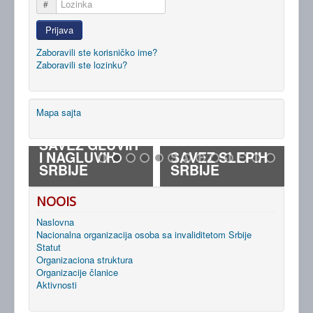
Lozinka
Prijava
Zaboravili ste korisničko ime?
Zaboravili ste lozinku?
Mapa sajta
S
P
SAVEZ GLUVIH
R
RA
I NAGLUVIH
SAVEZ SLEPIH
K
SRBIJE
SRBIJE
A
NOOIS
Naslovna
Nacionalna organizacija osoba sa invaliditetom Srbije
Statut
Organizaciona struktura
Organizacije članice
Aktivnosti